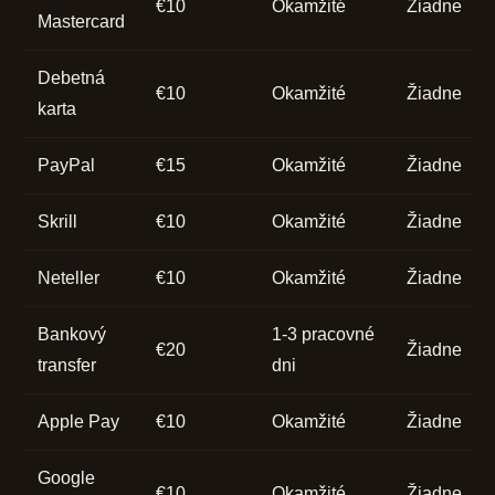
€10
Okamžité
Žiadne
Mastercard
Debetná
€10
Okamžité
Žiadne
karta
PayPal
€15
Okamžité
Žiadne
Skrill
€10
Okamžité
Žiadne
Neteller
€10
Okamžité
Žiadne
Bankový
1-3 pracovné
€20
Žiadne
transfer
dni
Apple Pay
€10
Okamžité
Žiadne
Google
€10
Okamžité
Žiadne