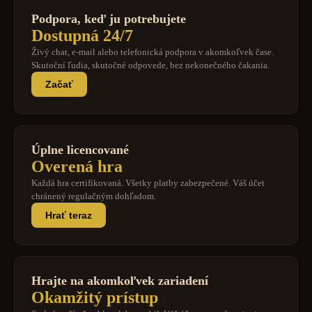
Podpora, keď ju potrebujete
Dostupná 24/7
Živý chat, e-mail alebo telefonická podpora v akomkoľvek čase.
Skutoční ľudia, skutočné odpovede, bez nekonečného čakania.
Začať
Úplne licencované
Overená hra
Každá hra certifikovaná. Všetky platby zabezpečené. Váš účet
chránený regulačným dohľadom.
Hrať teraz
Hrajte na akomkoľvek zariadení
Okamžitý prístup