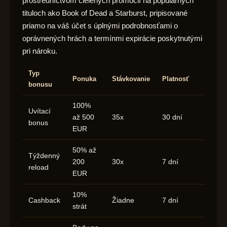
prostredníctvom cielených promócií na populárnych
tituloch ako Book of Dead a Starburst, pripisované
priamo na váš účet s úplnými podrobnosťami o
oprávnených hrách a termínmi expirácie poskytnutými
pri nároku.
Typ
Ponuka
Stávkovanie
Platnosť
bonusu
100%
Uvítací
až 500
35x
30 dní
bonus
EUR
50% až
Týždenný
200
30x
7 dní
reload
EUR
10%
Cashback
Žiadne
7 dní
strát