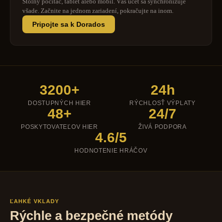
Stolný počítač, tablet alebo mobil. Váš účet sa synchronizuje
všade. Začnite na jednom zariadení, pokračujte na inom.
Pripojte sa k Dorados
3200+
24h
DOSTUPNÝCH HIER
RÝCHLOSŤ VÝPLATY
48+
24/7
POSKYTOVATEĽOV HIER
ŽIVÁ PODPORA
4.6/5
HODNOTENIE HRÁČOV
ĽAHKÉ VKLADY
Rýchle a bezpečné metódy