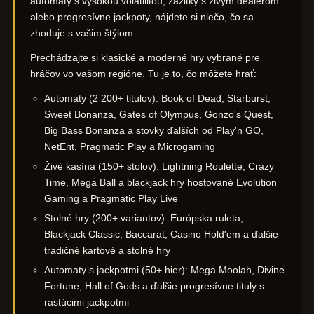
automaty s vysokou volatilitou, zážitky s živým dealerom
alebo progresívne jackpoty, nájdete si niečo, čo sa
zhoduje s vašim štýlom.
Prechádzajte si klasické a moderné hry vybrané pre
hráčov vo vašom regióne. Tu je to, čo môžete hrať:
Automaty (2 200+ titulov): Book of Dead, Starburst,
Sweet Bonanza, Gates of Olympus, Gonzo's Quest,
Big Bass Bonanza a stovky ďalších od Play'n GO,
NetEnt, Pragmatic Play a Microgaming
Živé kasína (150+ stolov): Lightning Roulette, Crazy
Time, Mega Ball a blackjack hry hostované Evolution
Gaming a Pragmatic Play Live
Stolné hry (200+ variantov): Európska ruleta,
Blackjack Classic, Baccarat, Casino Hold'em a ďalšie
tradičné kartové a stolné hry
Automaty s jackpotmi (50+ hier): Mega Moolah, Divine
Fortune, Hall of Gods a ďalšie progresívne tituly s
rastúcimi jackpotmi