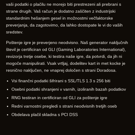
vaši podatki o plačilu ne morejo biti prestrezeni ali prebrani s
strane drugih. Vaš račun je dodatno zaščiten z industrijski
standardnim hešanjem gesel in možnostmi večfaktorske
preverjanja, da zagotovimo, da lahko dostopate le vi do vaših
sredstev.
Poštenje igre je preverjeno neodvisno. Naš generator naključnih
števil je certificiran od GLI (Gaming Laboratories International),
revizorja tretje osebe, ki testira naše igre, da potvrdi, da jih ni
mogoče manipulirati. Vsak vrtljaj, dodelitev kart in met kocke je
resnično naključen, ne vnaprej določen s strani Doradosa.
Vsi finančni podatki šifrirani s SSL/TLS 1.3 s 256 biti
Osebni podatki shranjeni v varnih, izoliranih bazah podatkov
RNG testiran in certificiran od GLI za poštenje igre
Redni varnostni pregledi s strani neodvisnih tretjih oseb
Obdelava plačil skladna s PCI DSS