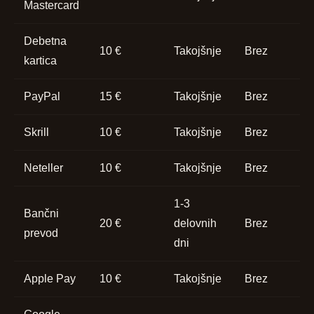
Mastercard
Debetna
10 €
Takojšnje
Brez
kartica
PayPal
15 €
Takojšnje
Brez
Skrill
10 €
Takojšnje
Brez
Neteller
10 €
Takojšnje
Brez
1-3
Bančni
20 €
delovnih
Brez
prevod
dni
Apple Pay
10 €
Takojšnje
Brez