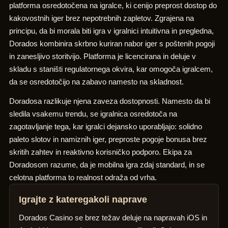
platforma osredotočena na igralce, ki cenijo preprost dostop do
kakovostnih iger brez nepotrebnih zapletov. Zgrajena na
principu, da bi morala biti igra v igralnici intuitivna in pregledna,
Dorados kombinira skrbno kuriran nabor iger s poštenih pogoji
in zanesljivo storitvijo. Platforma je licencirana in deluje v
skladu s staništi regulatornega okvira, kar omogoča igralcem,
da se osredotočijo na zabavo namesto na skladnost.
Doradosa razlikuje njena zaveza dostopnosti. Namesto da bi
sledila vsakemu trendu, se igralnica osredotoča na
zagotavljanje tega, kar igralci dejansko uporabljajo: solidno
paleto slotov in namiznih iger, preproste pogoje bonusa brez
skritih zahtev in reaktivno korisničko podporo. Ekipa za
Doradosom razume, da je mobilna igra zdaj standard, in se
celotna platforma to realnost odraža od vrha.
Igrajte z kateregakoli naprave
Dorados Casino se brez težav deluje na napravah iOS in