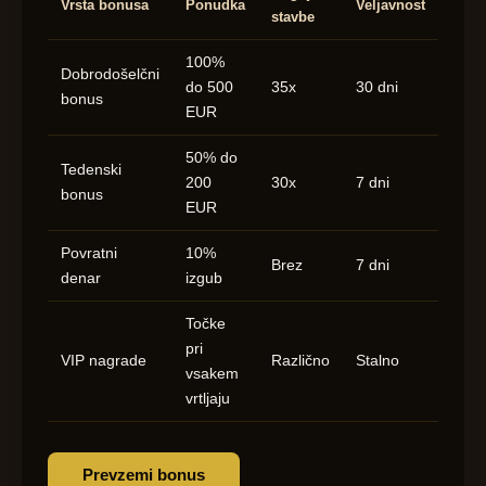
Vrsta bonusa
Ponudka
Veljavnost
stavbe
100%
Dobrodošelčni
do 500
35x
30 dni
bonus
EUR
50% do
Tedenski
200
30x
7 dni
bonus
EUR
Povratni
10%
Brez
7 dni
denar
izgub
Točke
pri
VIP nagrade
Različno
Stalno
vsakem
vrtljaju
Prevzemi bonus