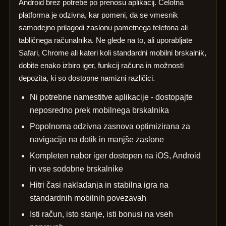
Android brez potrebe po prenosu aplikacij. Celotna
platforma je odzivna, kar pomeni, da se vmesnik
samodejno prilagodi zaslonu pametnega telefona ali
tabličnega računalnika. Ne glede na to, ali uporabljate
Safari, Chrome ali kateri koli standardni mobilni brskalnik,
dobite enako izbiro iger, funkcij računa in možnosti
depozita, ki so dostopne namizni različici.
Ni potrebne namestitve aplikacije - dostopajte
neposredno prek mobilnega brskalnika
Popolnoma odzivna zasnova optimizirana za
navigacijo na dotik in manjše zaslone
Kompleten nabor iger dostopen na iOS, Android
in vse sodobne brskalnike
Hitri časi nakladanja in stabilna igra na
standardnih mobilnih povezavah
Isti račun, isto stanje, isti bonusi na vseh