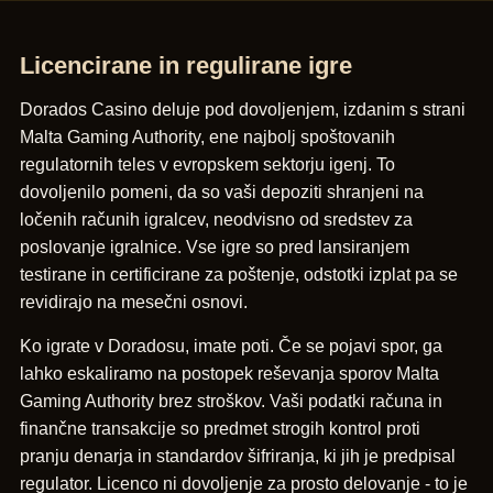
Licencirane in regulirane igre
Dorados Casino deluje pod dovoljenjem, izdanim s strani
Malta Gaming Authority, ene najbolj spoštovanih
regulatornih teles v evropskem sektorju igenj. To
dovoljenilo pomeni, da so vaši depoziti shranjeni na
ločenih računih igralcev, neodvisno od sredstev za
poslovanje igralnice. Vse igre so pred lansiranjem
testirane in certificirane za poštenje, odstotki izplat pa se
revidirajo na mesečni osnovi.
Ko igrate v Doradosu, imate poti. Če se pojavi spor, ga
lahko eskaliramo na postopek reševanja sporov Malta
Gaming Authority brez stroškov. Vaši podatki računa in
finančne transakcije so predmet strogih kontrol proti
pranju denarja in standardov šifriranja, ki jih je predpisal
regulator. Licenco ni dovoljenje za prosto delovanje - to je