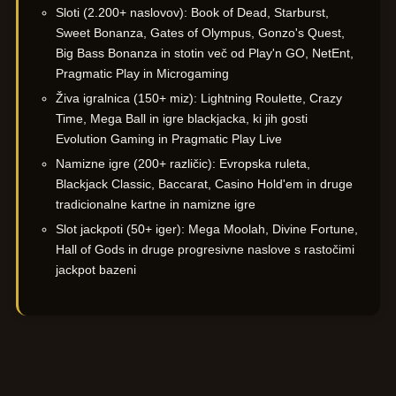
Sloti (2.200+ naslovov): Book of Dead, Starburst,
Sweet Bonanza, Gates of Olympus, Gonzo's Quest,
Big Bass Bonanza in stotin več od Play'n GO, NetEnt,
Pragmatic Play in Microgaming
Živa igralnica (150+ miz): Lightning Roulette, Crazy
Time, Mega Ball in igre blackjacka, ki jih gosti
Evolution Gaming in Pragmatic Play Live
Namizne igre (200+ različic): Evropska ruleta,
Blackjack Classic, Baccarat, Casino Hold'em in druge
tradicionalne kartne in namizne igre
Slot jackpoti (50+ iger): Mega Moolah, Divine Fortune,
Hall of Gods in druge progresivne naslove s rastočimi
jackpot bazeni