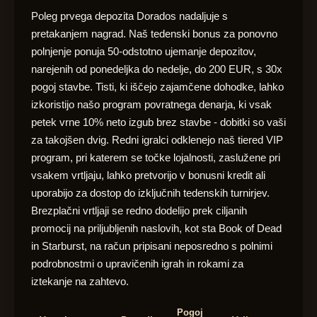
Poleg prvega depozita Dorados nadaljuje s
pretakanjem nagrad. Naš tedenski bonus za ponovno
polnjenje ponuja 50-odstotno ujemanje depozitov,
narejenih od ponedeljka do nedelje, do 200 EUR, s 30x
pogoj stavbe. Tisti, ki iščejo zajamčene dohodke, lahko
izkoristijo našo program povratnega denarja, ki vsak
petek vrne 10% neto izgub brez stavbe - dobitki so vaši
za takojšen dvig. Redni igralci odklenejo naš tiered VIP
program, pri katerem se točke lojalnosti, zaslužene pri
vsakem vrtljaju, lahko pretvorijo v bonusni kredit ali
uporabijo za dostop do izključnih tedenskih turnirjev.
Brezplačni vrtljaji se redno dodelijo prek ciljanih
promocij na priljubljenih naslovih, kot sta Book of Dead
in Starburst, na račun pripisani neposredno s polnimi
podrobnostmi o upravičenih igrah in rokami za
iztekanje na zahtevo.
Pogoj